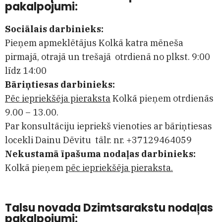
pakalpojumi:
Sociālais darbinieks:
Pieņem apmeklētājus Kolkā katra mēneša
pirmajā, otrajā un trešajā otrdienā no plkst. 9:00
līdz 14:00
Bāriņtiesas darbinieks:
Pēc iepriekšēja pieraksta
Kolkā pieņem otrdienās
9.00 – 13.00.
Par konsultāciju iepriekš vienoties ar bāriņtiesas
locekli Dainu Dēvitu tālr. nr.
+37129464059
Nekustamā īpašuma nodaļas darbinieks:
Kolkā pieņem
pēc iepriekšēja pieraksta.
Talsu novada Dzimtsarakstu nodaļas
pakalpojumi: