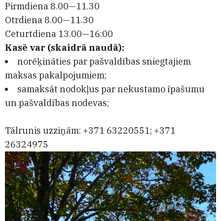
Pirmdiena 8.00—11.30
Otrdiena 8.00—11.30
Ceturtdiena 13.00—16:00
Kas
ē var (skaidrā naudā):
norēķināties par pašvaldības sniegtajiem
maksas pakalpojumiem;
samaksāt nodokļus par nekustamo īpašumu
un pašvaldības nodevas;
Tālrunis uzziņām:
+371 63220551
;
+371
26324975