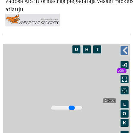
vadošā
AIS
informācijas piegādātāja
vesseltracker
atļauju