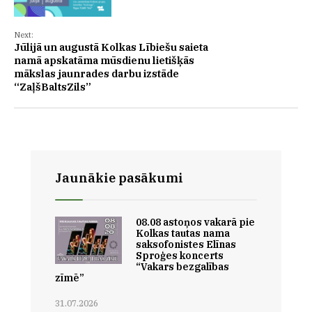
Next:
Jūlijā un augustā Kolkas Lībiešu saieta
namā apskatāma mūsdienu lietišķās
mākslas jaunrades darbu izstāde
“ZaļšBaltsZils”
Jaunākie pasākumi
08.08 astoņos vakarā pie
Kolkas tautas nama
saksofonistes Elīnas
Sproģes koncerts
“Vakars bezgalības
zīmē”
31.07.2026