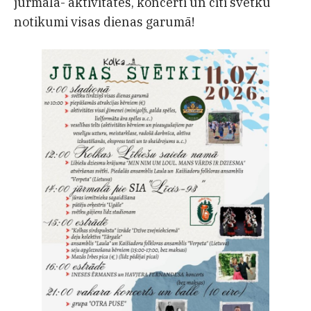
jūrmalā- aktivitātes, koncerti un citi svētku
notikumi visas dienas garumā!