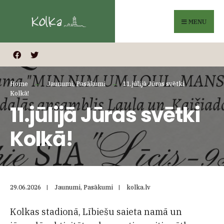
Search
Skip
for:
to
MENU
content
Home
Jaunumi
,
Pasākumi
11.jūlijā Jūras svētki
Kolkā!
11.jūlijā Jūras svētki
Kolkā!
29.06.2026
|
Jaunumi
,
Pasākumi
|
kolka.lv
Kolkas stadionā, Lībiešu saieta namā un