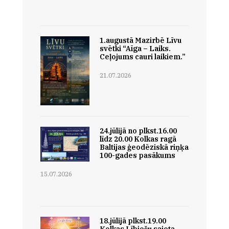
1.augustā Mazirbē Līvu
svētki “Aīga – Laiks.
Ceļojums cauri laikiem.”
21.07.2026
24.jūlijā no plkst.16.00
līdz 20.00 Kolkas ragā
Baltijas ģeodēziskā riņķa
100-gades pasākums
15.07.2026
18.jūlijā plkst.19.00