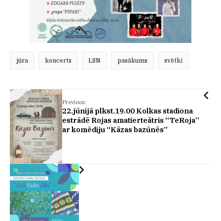
jūra
koncerts
LSN
pasākums
svētki
Previous:
22.jūnijā plkst.19.00 Kolkas stadiona
estrādē Rojas amatierteātris “TeRoja”
ar komēdiju “Kāzas bazūnēs”