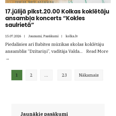
17.jūlijā plkst.20.00 Kolkas koklētāju
ansambļa koncerts “Kokles
saulrietā”
15.07.2026
|
Jaunumi
,
Pasākumi
|
kolka.lv
Piedalīsies arī Babītes mūzikas skolas koklētāju
ansamblis “Dzītariņi”, vadītāja Valda
...
Read More
17.jūlijā
→
plkst.20.00
Ziņu
Kolkas
1
2
…
23
Nākamais
numerācija
koklētāju
pēc
ansambļa
lappusēm
koncerts
“Kokles
saulrietā”
Jaunākie pasākumi