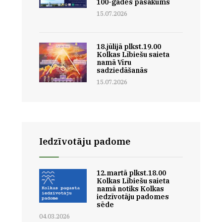
100-gades pasākums
15.07.2026
18.jūlijā plkst.19.00
Kolkas Lībiešu saieta
namā Vīru
sadziedāšanās
15.07.2026
Iedzīvotāju padome
12.martā plkst.18.00
Kolkas Lībiešu saieta
namā notiks Kolkas
iedzīvotāju padomes
sēde
04.03.2026