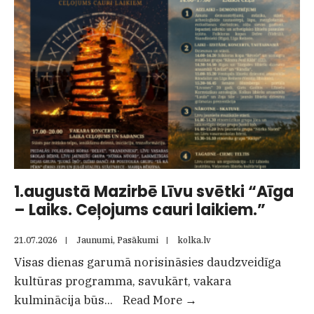
Kolkas
tautas
nama
saksofonistes
Elīnas
Sproģes
koncerts
“Vakars
bezgalības
zīmē”
1.augustā Mazirbē Līvu svētki “Aīga
– Laiks. Ceļojums cauri laikiem.”
21.07.2026
|
Jaunumi
,
Pasākumi
|
kolka.lv
Visas dienas garumā norisināsies daudzveidīga
kultūras programma, savukārt, vakara
1.augustā
kulminācija būs
...
Read More
→