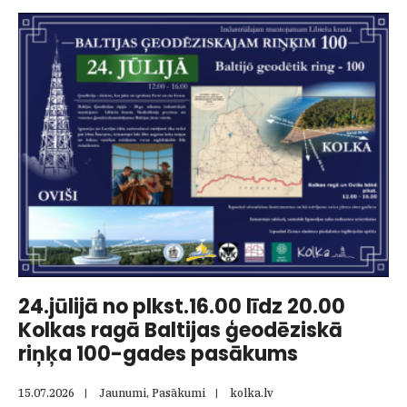
Mazirbē
Līvu
svētki
“Aīga
–
Laiks.
Ceļojums
cauri
laikiem.”
24.jūlijā no plkst.16.00 līdz 20.00
Kolkas ragā Baltijas ģeodēziskā
riņķa 100-gades pasākums
15.07.2026
|
Jaunumi
,
Pasākumi
|
kolka.lv