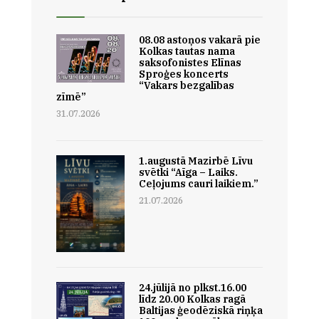
08.08 astoņos vakarā pie
Kolkas tautas nama
saksofonistes Elīnas
Sproģes koncerts
“Vakars bezgalības
zīmē”
31.07.2026
1.augustā Mazirbē Līvu
svētki “Aīga – Laiks.
Ceļojums cauri laikiem.”
21.07.2026
24.jūlijā no plkst.16.00
līdz 20.00 Kolkas ragā
Baltijas ģeodēziskā riņķa