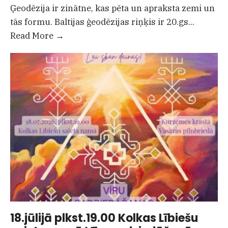
Ģeodēzija ir zinātne, kas pēta un apraksta zemi un
tās formu. Baltijas ģeodēzijas riņķis ir 20.gs
...
24.jūlijā
Read More
→
no
plkst.16.00
līdz
20.00
Kolkas
ragā
Baltijas
ģeodēziskā
riņķa
100-
gades
pasākums
18.jūlijā plkst.19.00 Kolkas Lībiešu