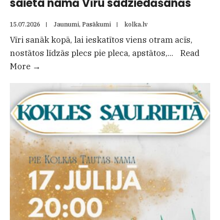
saieta namā Vīru sadziedāšanās
15.07.2026
|
Jaunumi
,
Pasākumi
|
kolka.lv
Vīri sanāk kopā, lai ieskatītos viens otram acīs,
nostātos līdzās plecs pie pleca, apstātos,
...
Read
18.jūlijā
More
→
plkst.19.00
Kolkas
Lībiešu
saieta
namā
Vīru
sadziedāšanās