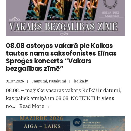
08.08 astoņos vakarā pie Kolkas
tautas nama saksofonistes Elīnas
Sproģes koncerts “Vakars
bezgalības zīmē”
31.07.2026
|
Jaunumi
,
Pasākumi
|
kolka.lv
08.08. – maģisks vasaras vakars Kolkā! Ir datumi,
kas paliek atmiņā un 08.08. NOTEIKTI ir viens
08.08
no
...
Read More
→
astoņos
vakarā
pie