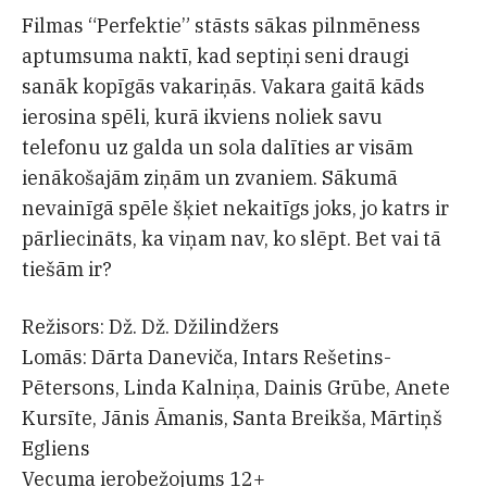
Filmas “Perfektie” stāsts sākas pilnmēness
aptumsuma naktī, kad septiņi seni draugi
sanāk kopīgās vakariņās. Vakara gaitā kāds
ierosina spēli, kurā ikviens noliek savu
telefonu uz galda un sola dalīties ar visām
ienākošajām ziņām un zvaniem. Sākumā
nevainīgā spēle šķiet nekaitīgs joks, jo katrs ir
pārliecināts, ka viņam nav, ko slēpt. Bet vai tā
tiešām ir?
Režisors: Dž. Dž. Džilindžers
Lomās: Dārta Daneviča, Intars Rešetins-
Pētersons, Linda Kalniņa, Dainis Grūbe, Anete
Kursīte, Jānis Āmanis, Santa Breikša, Mārtiņš
Egliens
Vecuma ierobežojums 12+