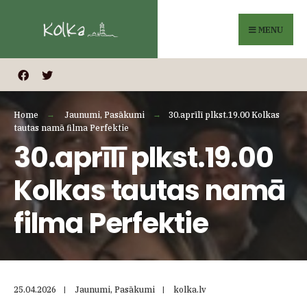
Search
Skip
for:
to
MENU
content
Home
Jaunumi
,
Pasākumi
30.aprīlī plkst.19.00 Kolkas
tautas namā filma Perfektie
30.aprīlī plkst.19.00
Kolkas tautas namā
filma Perfektie
25.04.2026
|
Jaunumi
,
Pasākumi
|
kolka.lv