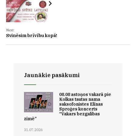
Next:
Svinēsim brīvību kopā!
Jaunākie pasākumi
08.08 astoņos vakarā pie
Kolkas tautas nama
saksofonistes Elīnas
Sproģes koncerts
“Vakars bezgalības
zīmē”
31.07.2026