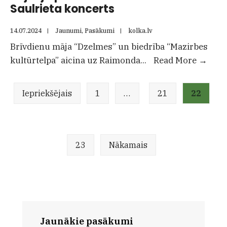
Saulrieta koncerts
14.07.2024
|
Jaunumi
,
Pasākumi
|
kolka.lv
Brīvdienu māja “Dzelmes” un biedrība “Mazirbes
19.jū
kultūrtelpa” aicina uz Raimonda
...
Read More
→
plkst
Ziņu
20.0
Iepriekšējais
1
…
21
22
numerācija
Mazi
pēc
Saulr
lappusēm
konc
23
Nākamais
Jaunākie pasākumi