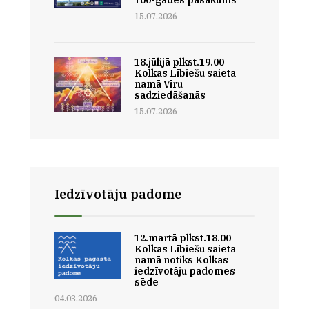
15.07.2026
18.jūlijā plkst.19.00
Kolkas Lībiešu saieta
namā Vīru
sadziedāšanās
15.07.2026
Iedzīvotāju padome
12.martā plkst.18.00
Kolkas Lībiešu saieta
namā notiks Kolkas
iedzīvotāju padomes
sēde
04.03.2026