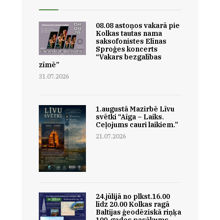
08.08 astoņos vakarā pie
Kolkas tautas nama
saksofonistes Elīnas
Sproģes koncerts
“Vakars bezgalības
zīmē”
31.07.2026
1.augustā Mazirbē Līvu
svētki “Aīga – Laiks.
Ceļojums cauri laikiem.”
21.07.2026
24.jūlijā no plkst.16.00
līdz 20.00 Kolkas ragā
Baltijas ģeodēziskā riņķa
100-gades pasākums