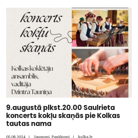
plkst.
13.00
Kolkas
bibliotēkā
Jāņa
Avotiņa
dzejas
grāmatas
atvēršana.
9.augustā plkst.20.00 Saulrieta
koncerts kokļu skaņās pie Kolkas
tautas nama
05.08.2024
|
Jaunumi
,
Pasākumi
|
kolka.lv