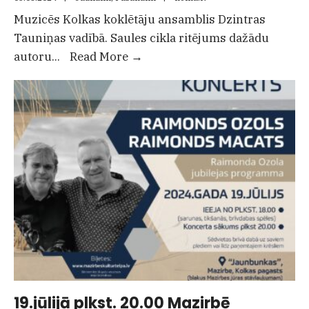
Muzicēs Kolkas koklētāju ansamblis Dzintras
Tauniņas vadībā. Saules cikla ritējums dažādu
9.augustā
autoru
...
Read More
→
plkst.20.00
Saulrieta
koncerts
kokļu
skaņās
pie
Kolkas
tautas
nama
19.jūlijā plkst. 20.00 Mazirbē