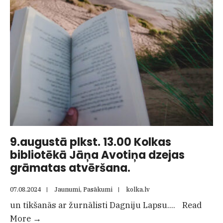
Kolkas
un
Vaides
kapos
9.augustā plkst. 13.00 Kolkas
bibliotēkā Jāņa Avotiņa dzejas
grāmatas atvēršana.
07.08.2024
|
Jaunumi
,
Pasākumi
|
kolka.lv
un tikšanās ar žurnālisti Dagniju Lapsu.
...
Read
9.augustā
More
→