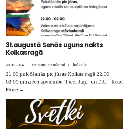
31.augustā Senās uguns nakts
Kolkasragā
20.08.2024
|
Jaunumi
,
Pasākumi
|
kolka.lv
21.00 pulcēšanās pie jūras Kolkas ragā 22.00-
02.00 muzicēs apvienība “Pieci Jāņi” un DJ
...
Read
31.augustā
More
→
Senās
uguns
nakts
Kolkasragā