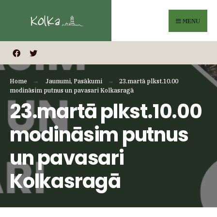
Search
Skip
for:
to
MENU
content
Home
Jaunumi
,
Pasākumi
23.martā plkst.10.00
modināsim putnus un pavasari Kolkasragā
23.martā plkst.10.00
modināsim putnus
un pavasari
Kolkasragā