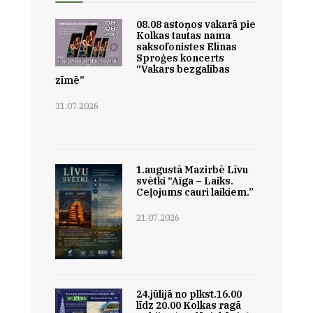
08.08 astoņos vakarā pie
Kolkas tautas nama
saksofonistes Elīnas
Sproģes koncerts
“Vakars bezgalības
zīmē”
31.07.2026
1.augustā Mazirbē Līvu
svētki “Aīga – Laiks.
Ceļojums cauri laikiem.”
21.07.2026
24.jūlijā no plkst.16.00
līdz 20.00 Kolkas ragā