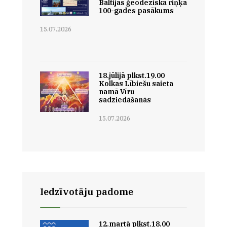
Baltijas ģeodēziskā riņķa
100-gades pasākums
15.07.2026
18.jūlijā plkst.19.00
Kolkas Lībiešu saieta
namā Vīru
sadziedāšanās
15.07.2026
Iedzīvotāju padome
12.martā plkst.18.00