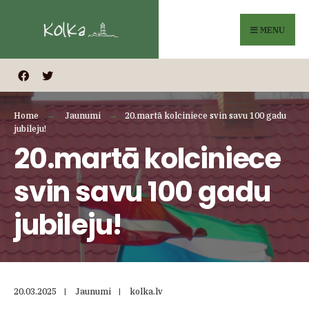
Search
Skip
for:
to
MENU
content
Home
Jaunumi
20.martā kolciniece svin savu 100 gadu
jubileju!
20.martā kolciniece
svin savu 100 gadu
jubileju!
20.03.2025
|
Jaunumi
|
kolka.lv