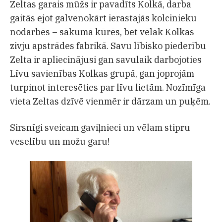
Zeltas garais mūžs ir pavadīts Kolkā, darba
gaitās ejot galvenokārt ierastajās kolcinieku
nodarbēs – sākumā kūrēs, bet vēlāk Kolkas
zivju apstrādes fabrikā. Savu lībisko piederību
Zelta ir apliecinājusi gan savulaik darbojoties
Līvu savienības Kolkas grupā, gan joprojām
turpinot interesēties par līvu lietām. Nozīmīga
vieta Zeltas dzīvē vienmēr ir dārzam un puķēm.
Sirsnīgi sveicam gaviļnieci un vēlam stipru
veselību un možu garu!