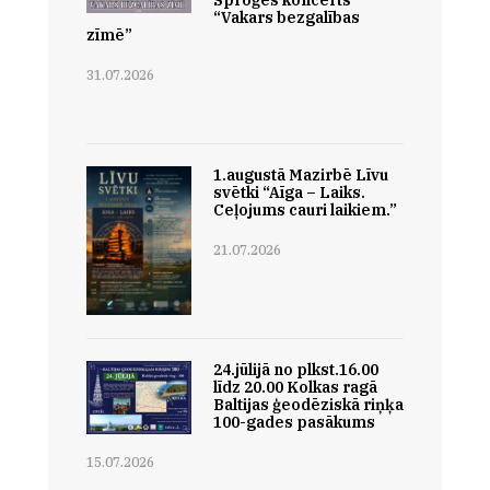
Sproģes koncerts
“Vakars bezgalības
zīmē”
31.07.2026
1.augustā Mazirbē Līvu
svētki “Aīga – Laiks.
Ceļojums cauri laikiem.”
21.07.2026
24.jūlijā no plkst.16.00
līdz 20.00 Kolkas ragā
Baltijas ģeodēziskā riņķa
100-gades pasākums
15.07.2026