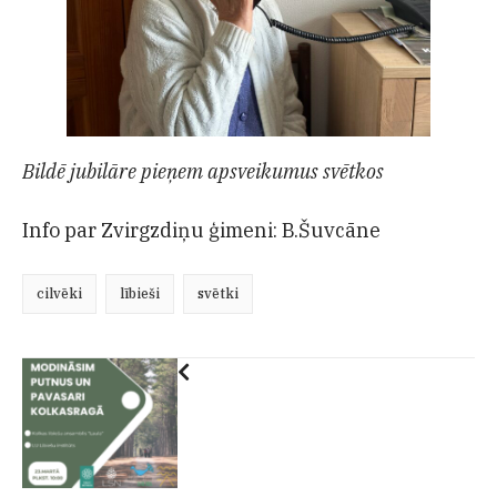
Bildē jubilāre pieņem apsveikumus svētkos
Info par Zvirgzdiņu ģimeni: B.Šuvcāne
cilvēki
lībieši
svētki