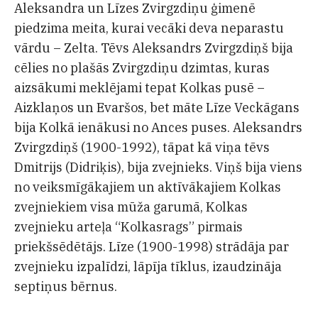
Aleksandra un Līzes Zvirgzdiņu ģimenē
piedzima meita, kurai vecāki deva neparastu
vārdu – Zelta. Tēvs Aleksandrs Zvirgzdiņš bija
cēlies no plašās Zvirgzdiņu dzimtas, kuras
aizsākumi meklējami tepat Kolkas pusē –
Aizklaņos un Evaršos, bet māte Līze Veckāgans
bija Kolkā ienākusi no Ances puses. Aleksandrs
Zvirgzdiņš (1900-1992), tāpat kā viņa tēvs
Dmitrijs (Didriķis), bija zvejnieks. Viņš bija viens
no veiksmīgākajiem un aktīvākajiem Kolkas
zvejniekiem visa mūža garumā, Kolkas
zvejnieku arteļa “Kolkasrags” pirmais
priekšsēdētājs. Līze (1900-1998) strādāja par
zvejnieku izpalīdzi, lāpīja tīklus, izaudzināja
septiņus bērnus.