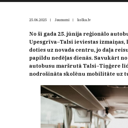
25.06.2025
|
Jaunumi
|
kolka.lv
No šī gada 25. jūnija reģionālo auto
Upesgrīva–Talsi ieviestas izmaiņas, 
doties uz novada centru, jo daļa reis
papildu nedēļas dienās. Savukārt 
autobusu maršrutā Talsi–Tiņģere lī
nodrošināta skolēnu mobilitāte uz t