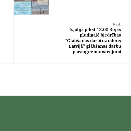
Next:
6.jūlijā plkst.13.00 Rojas
pludmalē biedrības
“Glābšanas darbi uz ūdens
Latvijā” glābšanas darbu
paraugdemonstrējumi
s