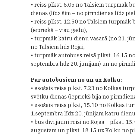
• reiss plkst. 6.05 no Talsiem turpmāk b
dienas (līdz šim – no pirmdienas līdz pie
• reiss plkst. 12.50 no Talsiem turpmāk 
(iepriekš – visu gadu),
• turpmāk katru dienu vasarā (no 21. jūn
no Talsiem līdz Rojai,
• turpmāk autobuss reisā plkst. 16.15 no
septembra līdz 20. jūnijam) un no pirmdi
Par autobusiem no un uz Kolku:
• esošais reiss plkst. 7.23 no Kolkas tu
svētku dienas (iepriekš bija no pirmdien
• esošais reiss plkst, 15.10 no Kolkas t
1.septembra līdz 20. jūnijam katru dienu 
• būs divi jauni reisi no Rojas – plkst. 15
augustam un plkst. 18.15 uz Kolku no pi