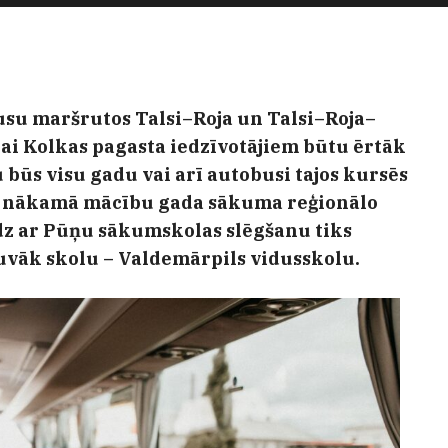
busu maršrutos Talsi–Roja un Talsi–Roja–
lai Kolkas pagasta iedzīvotājiem būtu ērtāk
u būs visu gadu vai arī autobusi tajos kursēs
no nākamā mācību gada sākuma reģionālo
dz ar Pūņu sākumskolas slēgšanu tiks
uvāk skolu – Valdemārpils vidusskolu.