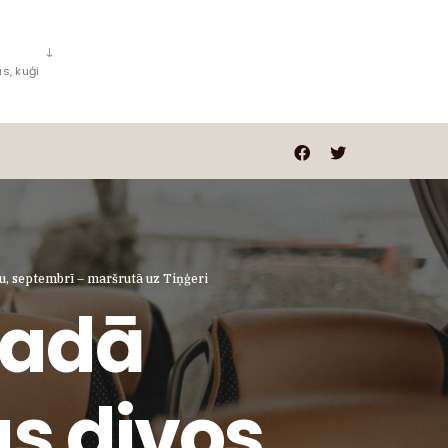
s, kuģi
u, septembrī – maršrutā uz Tiņģeri
vadā
s divos