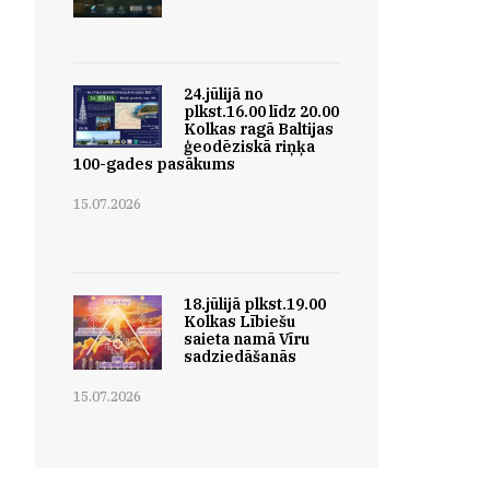
24.jūlijā no
plkst.16.00 līdz 20.00
Kolkas ragā Baltijas
ģeodēziskā riņķa
100-gades pasākums
15.07.2026
18.jūlijā plkst.19.00
Kolkas Lībiešu
saieta namā Vīru
sadziedāšanās
15.07.2026