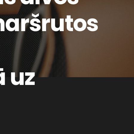
maršrutos
 uz