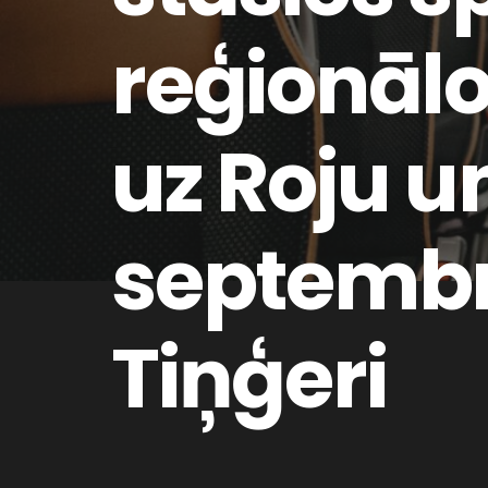
reģionāl
uz Roju u
septembr
Tiņģeri