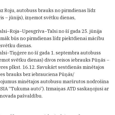
 uz Roju, autobuss brauks no pirmdienas līdz
s – jūnijs), izņemot svētku dienas,
lsi–Roja–Upesgrīva–Talsi no šī gada 25. jūnija
rpmāk būs no pirmdienas līdz piektdienai mācību
 svētku dienas.
alsi–Tiņģere no šī gada 1. septembra autobuss
emot svētku dienas) divos reisos iebrauks Pūņās –
eres plkst. 16.12. Savukārt sestdienās minētajos
res brauks bez iebrauciena Pūņās/
lpojumus minētajos autobusu maršrutos nodrošina
 SIA “Tukuma auto”). Izmaiņas ATD saskaņojusi ar
novada pašvaldību.