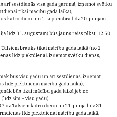
ūs arī sestdienās visa gada garumā, izņemot svētku
ktdienai tikai mācību gada laikā),
būs katru dienu no 1. septembra līdz 20. jūnijam
ija līdz 31. augustam) būs jauns reiss plkst. 12.50
 Talsiem brauks tikai mācību gada laikā (no 1.
enas līdz piektdienai, izņemot svētku dienas,
rpmāk būs visu gadu un arī sestdienās, izņemot
as līdz piektdienai mācību gada laikā);
urpmāk būs tikai mācību gada laikā jeb no
(līdz šim – visu gadu),
.47 uz Talsiem katru dienu no 21. jūnija līdz 31.
rmdienas līdz piektdienai mācību gada laikā,