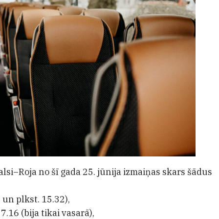
lsi–Roja no šī gada 25. jūnija izmaiņas skars šādus
8 un plkst. 15.32),
7.16 (bija tikai vasarā),