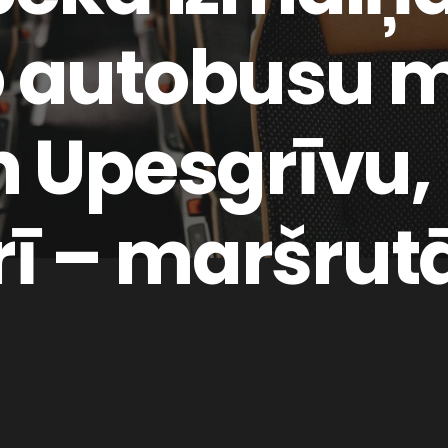
o autobusu 
n Upesgrīvu,
ī – maršrutā