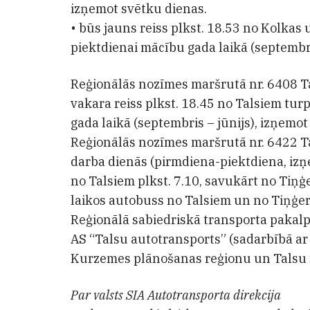
izņemot svētku dienas.
• būs jauns reiss plkst. 18.53 no Kolkas
piektdienai mācību gada laikā (septembri
Reģionālās nozīmes maršrutā nr. 6408 Ta
vakara reiss plkst. 18.45 no Talsiem tu
gada laikā (septembris – jūnijs), izņemot
Reģionālās nozīmes maršrutā nr. 6422 T
darba dienās (pirmdiena-piektdiena, izņ
no Talsiem plkst. 7.10, savukārt no Tiņģ
laikos autobuss no Talsiem un no Tiņģe
Reģionālā sabiedriskā transporta paka
AS “Talsu autotransports” (sadarbībā ar
Kurzemes plānošanas reģionu un Talsu 
Par valsts SIA Autotransporta direkcija