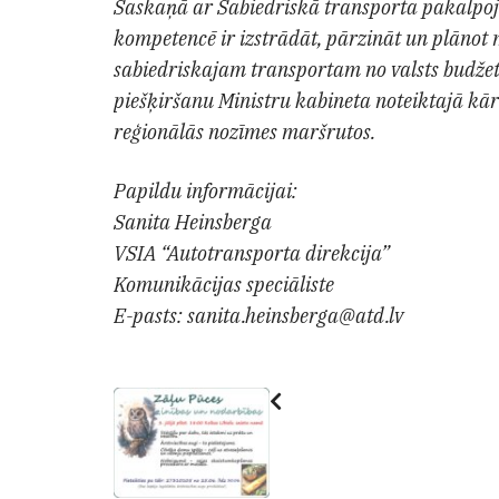
Saskaņā ar Sabiedriskā transporta pakalpoj
kompetencē ir izstrādāt, pārzināt un plānot
sabiedriskajam transportam no valsts budžet
piešķiršanu Ministru kabineta noteiktajā kā
reģionālās nozīmes maršrutos.
Papildu informācijai:
Sanita Heinsberga
VSIA “Autotransporta direkcija”
Komunikācijas speciāliste
E-pasts: sanita.heinsberga@atd.lv