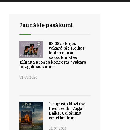
Jaunākie pasākumi
08.08 astoņos
vakarā pie Kolkas
tautas nama
saksofonistes
Elīnas Sproģes koncerts “Vakars
bezgalības zīmē”
31.07.2026
1.augustā Mazirbē
Līvu svētki “Aīga –
Laiks. Ceļojums
cauri laikiem.”
21.07.2026