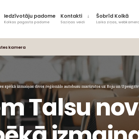
Iedzīvotāju padome
Kontakti
Šobrīd Kolkā
Kolkas pagasta padome
Saziņas veidi
Laika ziņas, webkamera
stes kamera
es spēkā izmaiņas divos reģionālo autobusu maršrutos uz Roju un Upesgrīv
em Talsu no
pēkā izmaiņa