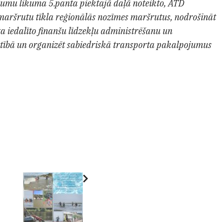
umu likuma 5.panta piektajā daļā noteikto, ATD
 maršrutu tīkla reģionālās nozīmes maršrutus, nodrošināt
a iedalīto finanšu līdzekļu administrēšanu un
rtībā un organizēt sabiedriskā transporta pakalpojumus