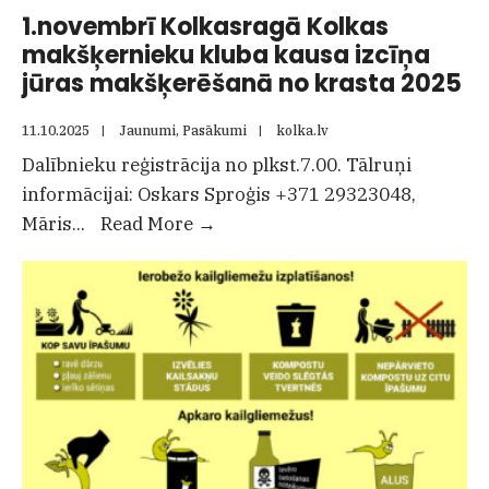
izstrādes
1.novembrī Kolkasragā Kolkas
sabiedrisko
makšķernieku kluba kausa izcīņa
apspriešanu
jūras makšķerēšanā no krasta 2025
11.10.2025
|
Jaunumi
,
Pasākumi
|
kolka.lv
Dalībnieku reģistrācija no plkst.7.00. Tālruņi
informācijai: Oskars Sproģis +371 29323048,
1.novembrī
Māris
...
Read More
→
Kolkasragā
Kolkas
makšķernieku
kluba
kausa
izcīņa
jūras
makšķerēšanā
no