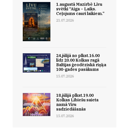
1.augustā Mazirbē Līvu
svētki “Aīga – Laiks.
Ceļojums cauri laikiem.”
21.07.2026
24.jūlijā no plkst.16.00
līdz 20.00 Kolkas ragā
Baltijas ģeodēziskā riņķa
100-gades pasākums
15.07.2026
18.jūlijā plkst.19.00
Kolkas Lībiešu saieta
namā Vīru
sadziedāšanās
15.07.2026