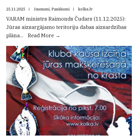
priekšlikumiem
25.11.2025
|
Jaunumi
,
Pasākumi
|
kolka.lv
VARAM ministrs Raimonds Čudars (11.12.2025):
Jūras aizsargājamo teritoriju dabas aizsardzības
SANĀKSME
plāna
...
Read More
→
ATCELTA!
Dabas
aizsardzības
pārvalde
aicina
uz
aizsargājamo
jūras
teritoriju
dabas
aizsardzības
plāna