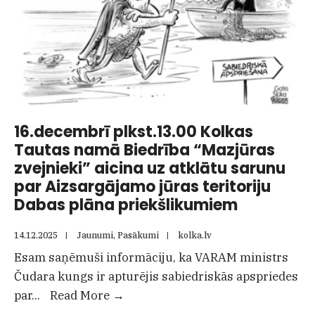
16.decembrī plkst.13.00 Kolkas
Tautas namā Biedrība “Mazjūras
zvejnieki” aicina uz atklātu sarunu
par Aizsargājamo jūras teritoriju
Dabas plāna priekšlikumiem
14.12.2025
|
Jaunumi
,
Pasākumi
|
kolka.lv
Esam saņēmuši informāciju, ka VARAM ministrs
Čudara kungs ir apturējis sabiedriskās apspriedes
16.decembrī
par
...
Read More
→
plkst.13.00