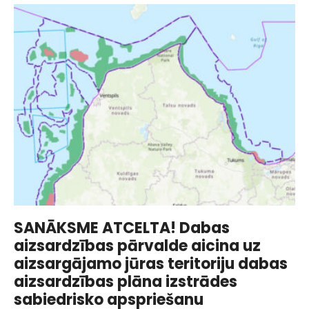
Kolkas
Tautas
namā
Biedrība
“Mazjūras
zvejnieki”
aicina
uz
atklātu
sarunu
par
Aizsargājamo
SANĀKSME ATCELTA! Dabas
jūras
aizsardzības pārvalde aicina uz
teritoriju
aizsargājamo jūras teritoriju dabas
Dabas
aizsardzības plāna izstrādes
sabiedrisko apspriešanu
plāna