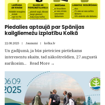
krasta
2025
Piedalies aptaujā par Spānijas
kailgliemežu izplatību Kolkā
22.08.2025
|
Jaunumi
|
kolka.lv
Un gadījumā, ja būs pieteicies pietiekams
interesentu skaits, tad nākoštrešdien, 27.augustā
Piedalies
sarīkosim
...
Read More
→
aptaujā
par
Spānijas
kailgliemežu
izplatību
Kolkā