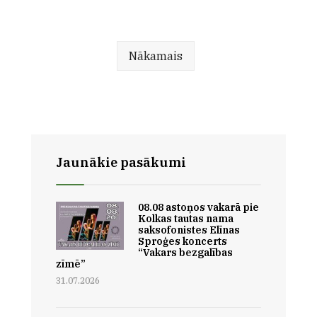
pēc
dienā
lappusēm
–
piedzīvojumi
Nākamais
dabā
erudītu
ekspertu
vadībā
Jaunākie pasākumi
08.08 astoņos vakarā pie
Kolkas tautas nama
saksofonistes Elīnas
Sproģes koncerts
“Vakars bezgalības
zīmē”
31.07.2026