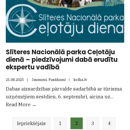
Slīteres Nacionālā parka Ceļotāju
dienā – piedzīvojumi dabā erudītu
ekspertu vadībā
21.08.2025
|
Jaunumi
,
Pasākumi
|
kolka.lv
Dabas aizsardzības pārvalde sadarbībā ar tūrisma
uzņēmējiem sestdien, 6. septembrī, aicina uz
...
Slīteres
Read More
→
Nacionālā
Ziņu
parka
Iepriekšējais
1
2
3
4
numerācija
Ceļotāju