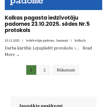
Kolkas pagasta iedzīvotāju
padomes 23.10.2025. sēdes Nr.5
protokols
25.11.2025
|
Iedzīvotāju padome
,
Jaunumi
|
kolka.lv
Darba kārtībā: Lejuplādēt protokolu >
...
Read
Kolkas
More
→
pagasta
Ziņu
iedzīvotāju
1
2
Nākamais
numerācija
padomes
pēc
23.10.2025.
lappusēm
sēdes
Nr.5
protokols
Jaunākie pasākumi