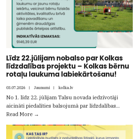
Līdz 22.jūlijam nobalso par Kolkas
līdzdalības projektu – Kolkas bērnu
rotaļu laukuma labiekārtošanu!
03.07.2026
|
Jaunumi
|
kolka.lv
No 1. līdz 22. jūlijam Talsu novada iedzīvotāji
aicināti piedalīties balsojumā par līdzdalības
...
Līdz
Read More
→
22.jūlijam
nobalso