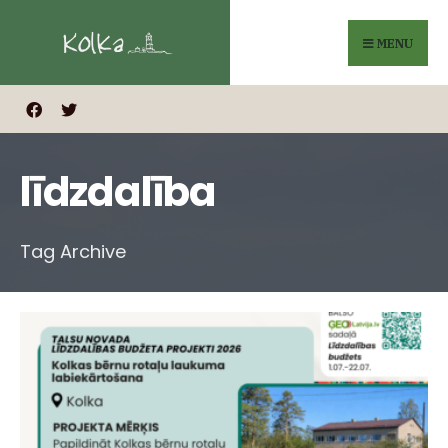
Search
Skip
for:
to
MENU
content
līdzdalība
Tag Archive