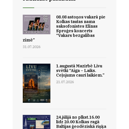
08.08 astoņos vakarā pie
Kolkas tautas nama
saksofonistes Elīnas
Sproģes koncerts
“Vakars bezgalības
zīmē”
31.07.2026
1.augustā Mazirbē Līvu
svētki “Aīga – Laiks.
Ceļojums cauri laikiem.”
21.07.2026
24.jūlijā no plkst.16.00
līdz 20.00 Kolkas ragā
Baltijas ģeodēziskā riņķa