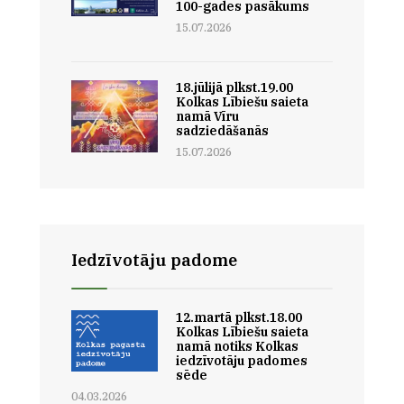
100-gades pasākums
15.07.2026
18.jūlijā plkst.19.00
Kolkas Lībiešu saieta
namā Vīru
sadziedāšanās
15.07.2026
Iedzīvotāju padome
12.martā plkst.18.00
Kolkas Lībiešu saieta
namā notiks Kolkas
iedzīvotāju padomes
sēde
04.03.2026