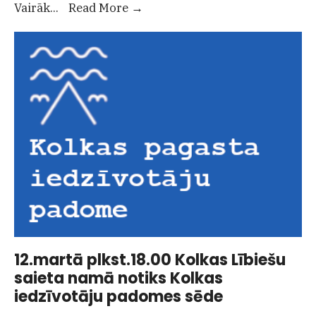
No
Vairāk
...
Read More
→
16.marta
līdz
12.aprīlim
notiks
2026.gada
Līdzdalības
budžeta
projektu
iesniegšana
12.martā plkst.18.00 Kolkas Lībiešu
saieta namā notiks Kolkas
iedzīvotāju padomes sēde