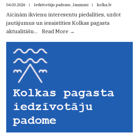
04.03.2026
|
Iedzīvotāju padome
,
Jaunumi
|
kolka.lv
Aicinām ikvienu interesentu piedalīties, uzdot
jautājumus un iesaistīties Kolkas pagasta
12.martā
aktualitāšu
...
Read More
→
plkst.18.00
Kolkas
Lībiešu
saieta
namā
notiks
Kolkas
iedzīvotāju
padomes
sēde