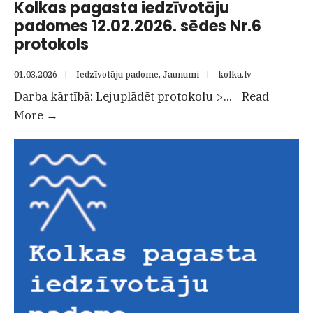
Kolkas pagasta iedzīvotāju
padomes 12.02.2026. sēdes Nr.6
protokols
01.03.2026
|
Iedzīvotāju padome
,
Jaunumi
|
kolka.lv
Darba kārtībā: Lejuplādēt protokolu >
...
Read
Kolkas
More
→
pagasta
iedzīvotāju
padomes
12.02.2026.
sēdes
Nr.6
protokols