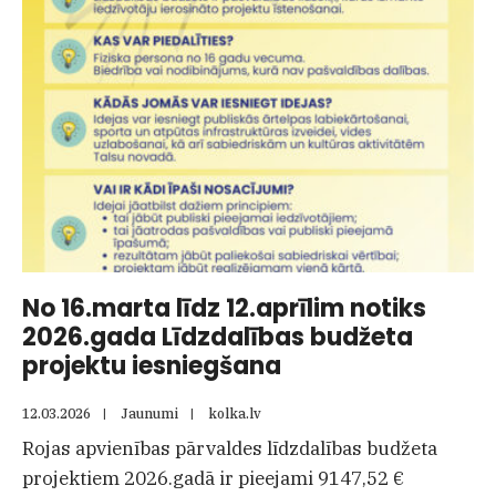
par
Kolkas
līdzdalības
projektu
–
Kolkas
bērnu
rotaļu
laukuma
labiekārtošanu!
No 16.marta līdz 12.aprīlim notiks
2026.gada Līdzdalības budžeta
projektu iesniegšana
12.03.2026
|
Jaunumi
|
kolka.lv
Rojas apvienības pārvaldes līdzdalības budžeta
projektiem 2026.gadā ir pieejami 9147,52 €