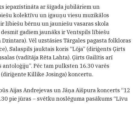
s iepazīstināta ar šīgada jubilāriem un
ībiešu kolektīvu un igauņu viesu muzikālos
ir lībiešu bērnu un jauniešu vasaras skola
ar desmit gadiem jaunāks ir Ventspils lībiešu
 Dzintara). Vēl uzstāsies Tārgales pagasta folkloras
), Salaspils jauktais koris “Lōja” (diriģents Ģirts
alas (vadītāja Rēta Lahta). Ģirts Gailītis arī
 antoloģiju”. Pēc tam pulksten 16.30 varēs
(diriģente Killike Josinga) koncertu.
būs Aijas Andrejevas un Jāņa Aišpura koncerts “12
1.30 pie jūras – svētku noslēguma pasākums “Līvu