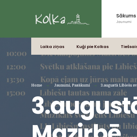
Sākums
Jaunumi
Laika ziņas
Kuģi pie Kolkas
Tiešsai
Home
Jaunumi
,
Pasākumi
3.augustā Lībiešu s
3.augustā
Mazirbē