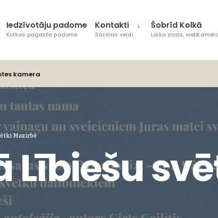
Iedzīvotāju padome
Kontakti
Šobrīd Kolkā
Kolkas pagasta padome
Saziņas veidi
Laika ziņas, webkamera
stes kamera
vētki Mazirbē
 Lībiešu svē