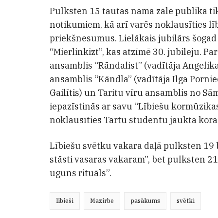
Pulksten 15 tautas nama zālē publika tik
notikumiem, kā arī varēs noklausīties l
priekšnesumus. Lielākais jubilārs šogad 
“Mierlinkizt”, kas atzīmē 30. jubileju. P
ansamblis “Rāndalist” (vadītāja Angelika
ansamblis “Kāndla” (vadītāja Ilga Porniece
Gailītis) un Taritu vīru ansamblis no Sāms
iepazīstinās ar savu “Lībiešu kormūzikas
noklausīties Tartu studentu jauktā kora 
Lībiešu svētku vakara daļā pulksten 19 
stāsti vasaras vakaram”, bet pulksten 2
uguns rituāls”.
lībieši
Mazirbe
pasākums
svētki