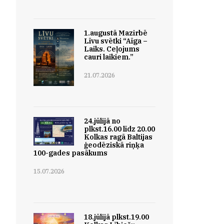
1.augustā Mazirbē
Līvu svētki “Aīga –
Laiks. Ceļojums
cauri laikiem.”
21.07.2026
24.jūlijā no
plkst.16.00 līdz 20.00
Kolkas ragā Baltijas
ģeodēziskā riņķa
100-gades pasākums
15.07.2026
18.jūlijā plkst.19.00