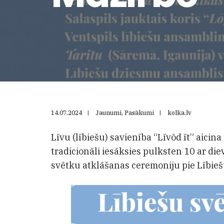
14.07.2024
|
Jaunumi
,
Pasākumi
|
kolka.lv
Līvu (lībiešu) savienība “Līvõd īt” aicin
tradicionāli iesāksies pulksten 10 ar d
svētku atklāšanas ceremoniju pie Lībiešu