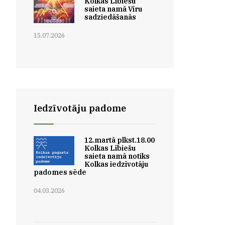
Kolkas Lībiešu
saieta namā Vīru
sadziedāšanās
15.07.2026
Iedzīvotāju padome
12.martā plkst.18.00
Kolkas Lībiešu
saieta namā notiks
Kolkas iedzīvotāju
padomes sēde
04.03.2026