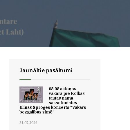
Jaunākie pasākumi
08.08 astoņos
vakarā pie Kolkas
tautas nama
saksofonistes
Elīnas Sproģes koncerts “Vakars
bezgalības zīmē”
31.07.2026