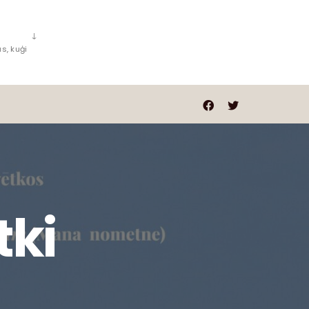
s, kuģi
tki