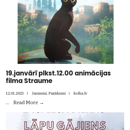
atceres
diena
19.janvārī plkst.12.00 animācijas
filma Straume
12.01.2025
|
Jaunumi
,
Pasākumi
|
kolka.lv
19.janvārī
...
Read More
→
plkst.12.00
animācijas
filma