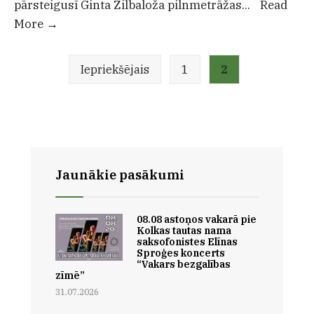
pārsteigusī Ginta Zilbaloža pilnmetrāžas
...
Read
8.septembrī
More
→
plkst.12.00
Ziņu
Kolkas
Iepriekšējais
1
2
numerācija
tautas
pēc
namā
lappusēm
animācijas
filma
Straume
Jaunākie pasākumi
08.08 astoņos vakarā pie
Kolkas tautas nama
saksofonistes Elīnas
Sproģes koncerts
“Vakars bezgalības
zīmē”
31.07.2026