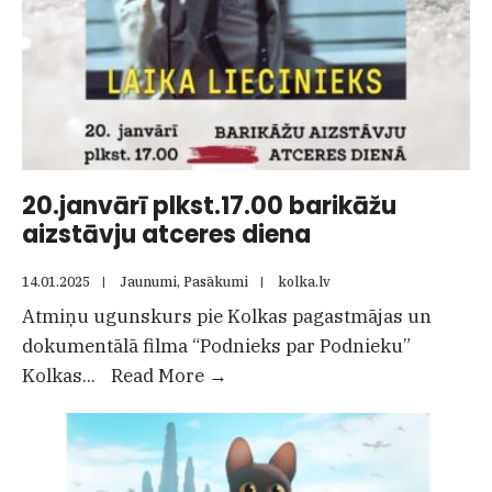
20.janvārī plkst.17.00 barikāžu
aizstāvju atceres diena
14.01.2025
|
Jaunumi
,
Pasākumi
|
kolka.lv
Atmiņu ugunskurs pie Kolkas pagastmājas un
dokumentālā filma “Podnieks par Podnieku”
20.janvārī
Kolkas
...
Read More
→
plkst.17.00
barikāžu
aizstāvju