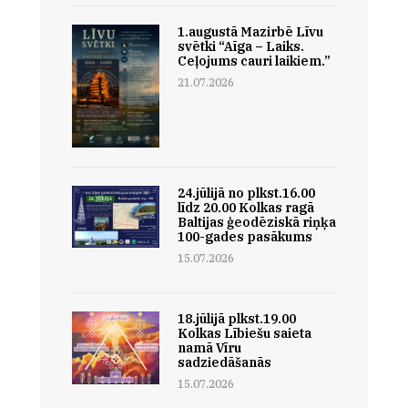
1.augustā Mazirbē Līvu
svētki “Aīga – Laiks.
Ceļojums cauri laikiem.”
21.07.2026
24.jūlijā no plkst.16.00
līdz 20.00 Kolkas ragā
Baltijas ģeodēziskā riņķa
100-gades pasākums
15.07.2026
18.jūlijā plkst.19.00
Kolkas Lībiešu saieta
namā Vīru
sadziedāšanās
15.07.2026