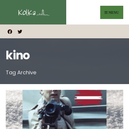
Search
Skip
for:
to
MENU
content
kino
Tag Archive