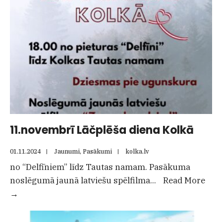
Straume
11.novembrī Lāčplēša diena Kolkā
01.11.2024
|
Jaunumi
,
Pasākumi
|
kolka.lv
no “Delfīniem” līdz Tautas namam. Pasākuma
noslēgumā jaunā latviešu spēlfilma
...
Read More
11.novembrī
→
Lāčplēša
diena