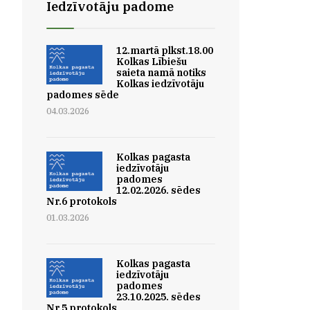
Iedzīvotāju padome
12.martā plkst.18.00
Kolkas Lībiešu
saieta namā notiks
Kolkas iedzīvotāju
padomes sēde
04.03.2026
Kolkas pagasta
iedzīvotāju
padomes
12.02.2026. sēdes
Nr.6 protokols
01.03.2026
Kolkas pagasta
iedzīvotāju
padomes
23.10.2025. sēdes
Nr.5 protokols