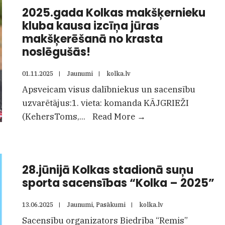
Latvijas
2025.gada Kolkas makšķernieku
Virslīgas
kluba kausa izcīņa jūras
komandu
makšķerēšanā no krasta
čempionāta
noslēgušās!
novusā
4.posms
01.11.2025
|
Jaunumi
|
kolka.lv
Apsveicam visus dalībniekus un sacensību
uzvarētājus:1. vieta: komanda KĀJGRIEŽI
2025.gada
(KehersToms,
...
Read More
→
Kolkas
makšķernieku
kluba
28.jūnijā Kolkas stadionā suņu
kausa
sporta sacensības “Kolka – 2025”
izcīņa
jūras
13.06.2025
|
Jaunumi
,
Pasākumi
|
kolka.lv
makšķerēšanā
Sacensību organizators Biedrība “Remis”
no