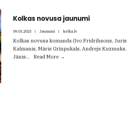
Kolkas novusa jaunumi
09.03.2025
|
Jaunumi
|
kolka.lv
Kolkas novusa komanda (Ivo Fridrihsons, Juris
Kalmanis, Māris Grīnpukals, Andrejs Kuzmuks,
Kolkas
Jānis
...
Read More
→
novusa
jaunumi