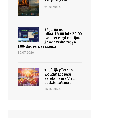
cauri laikiem.”
21.07.2026
24.jūlijā no
plkst.16.00 līdz 20.00
Kolkas ragā Baltijas
ģeodēziskā riņķa
100-gades pasākums
15.07.2026
18.jūlijā plkst.19.00
Kolkas Lībiešu
saieta namā Vīru
sadziedāšanās
15.07.2026