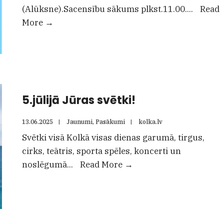
(Alūksne).Sacensību sākums plkst.11.00.
...
Read
krasta
28.jūnijā
More
→
noslēgušās!
Kolkas
stadionā
suņu
sporta
sacensības
5.jūlijā Jūras svētki!
“Kolka
–
13.06.2025
|
Jaunumi
,
Pasākumi
|
kolka.lv
2025”
Svētki visā Kolkā visas dienas garumā, tirgus,
cirks, teātris, sporta spēles, koncerti un
5.jūlijā
noslēgumā
...
Read More
→
Jūras
svētki!