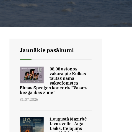
Jaunākie pasākumi
08.08 astoņos
vakarā pie Kolkas
tautas nama
saksofonistes
Elīnas Sproģes koncerts “Vakars
bezgalības zīmē”
31.07.2026
1.augustā Mazirbē
Līvu svētki “Aīga –
Laiks. Ceļojums