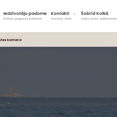
Iedzīvotāju padome
Kontakti
Šobrīd Kolkā
Kolkas pagasta padome
Saziņas veidi
Laika ziņas, webkamera
stes kamera