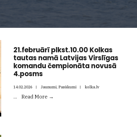
21.februārī plkst.10.00 Kolkas
tautas namā Latvijas Virslīgas
komandu čempionāta novusā
4.posms
14.02.2026
|
Jaunumi
,
Pasākumi
|
kolka.lv
21.februārī
...
Read More
→
plkst.10.00
Kolkas
tautas
namā